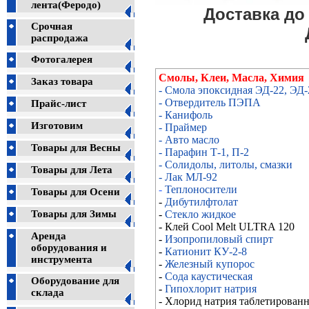
лента(Феродо)
Доставка д
Срочная
распродажа
Фотогалерея
Смолы, Клеи, Масла, Химия
Заказ товара
- Смола эпоксидная ЭД-22, ЭД-
- Отвердитель ПЭПА
Прайс-лист
- Канифоль
Изготовим
- Праймер
- Авто масло
Товары для Весны
- Парафин Т-1, П-2
- Солидолы, литолы, смазки
Товары для Лета
- Лак МЛ-92
-
Теплоносители
Товары для Осени
-
Дибутилфтолат
Товары для Зимы
-
Стекло жидкое
- Клей Cool Melt ULTRA 120
Аренда
-
Изопропиловый спирт
оборудования и
-
Катионит КУ-2-8
инструмента
-
Железный купорос
-
Сода каустическая
Оборудование для
-
Гипохлорит натрия
склада
- Хлорид натрия таблетирован